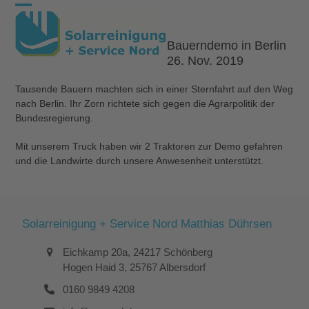
Skip
Open
Close
to
content
mobile
mobile
Bauerndemo in Berlin
26. Nov. 2019
menu
menu
Tausende Bauern machten sich in einer Sternfahrt auf den Weg
nach Berlin. Ihr Zorn richtete sich gegen die Agrarpolitik der
Bundesregierung.
Mit unserem Truck haben wir 2 Traktoren zur Demo gefahren
und die Landwirte durch unsere Anwesenheit unterstützt.
Solarreinigung + Service Nord Matthias Dührsen
Eichkamp 20a, 24217 Schönberg
Hogen Haid 3, 25767 Albersdorf
0160 9849 4208