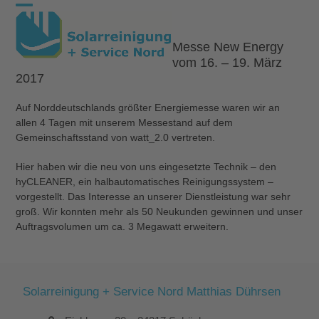
Skip
Open
Close
to
content
mobile
mobile
Messe New Energy
vom 16. – 19. März
menu
menu
2017
Auf Norddeutschlands größter Energiemesse waren wir an
allen 4 Tagen mit unserem Messestand auf dem
Gemeinschaftsstand von watt_2.0 vertreten.
Hier haben wir die neu von uns eingesetzte Technik – den
hyCLEANER, ein halbautomatisches Reinigungssystem –
vorgestellt. Das Interesse an unserer Dienstleistung war sehr
groß. Wir konnten mehr als 50 Neukunden gewinnen und unser
Auftragsvolumen um ca. 3 Megawatt erweitern.
Solarreinigung + Service Nord Matthias Dührsen